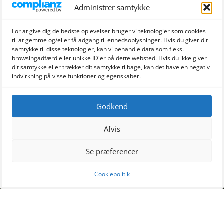
Administrer samtykke
For at give dig de bedste oplevelser bruger vi teknologier som cookies
til at gemme og/eller få adgang til enhedsoplysninger. Hvis du giver dit
samtykke til disse teknologier, kan vi behandle data som f.eks.
browsingadfærd eller unikke ID'er på dette websted. Hvis du ikke giver
dit samtykke eller trækker dit samtykke tilbage, kan det have en negativ
indvirkning på visse funktioner og egenskaber.
Vil du se mere af vores arbejde?
Følg med på vores Facebookprofil, hvor vi ofte poster billeder af
Godkend
vores spændende arbejdsopgaver.
Afvis
FØLG OS PÅ FACEBOOK
Se præferencer
Cookiepolitik